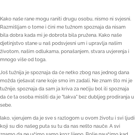
Kako naše rane mogu raniti drugu osobu, nismo ni svjesni.
Razmišljam o tome i čini me tužnom spoznaja da nisam
bila dobra kada mi je dobrota bila pružena. Kako naše
djetinjstvo stane u naš podsvjesni um i upravlja našim
životom, našim odlukama, ponašanjem, stvara uvjerenja i
mnogo više od toga.
Još tužnija je spoznaja da će netko zbog nas jednog dana
možda rješavat rane koje smo im zadali. Ne znam što mi je
tužnije, spoznaja da sam ja kriva za nečiju bol ili spoznaja
da će ta osoba misliti da je ”takva” bez dubljeg prodiranja u
sebe.
Iako, vjerujem da je sve s razlogom u ovom životu i svi ljudi
koji su dio našeg puta su tu da nas nešto nauče. A svi
znamo da ne učimo samo kroz lijepo. Bolje naučimo kad