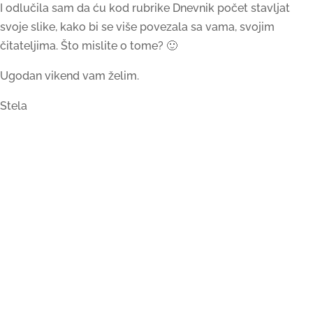
I odlučila sam da ću kod rubrike Dnevnik počet stavljat
svoje slike, kako bi se više povezala sa vama, svojim
čitateljima. Što mislite o tome? 🙂
Ugodan vikend vam želim.
Stela
0 Komentara
Submit a Comment
Vaša adresa e-pošte neće biti objavljena.
Obavezna polja
su označena sa
* (obavezno)