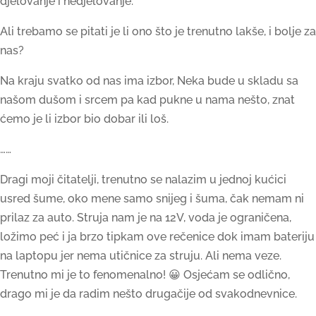
djelovanje i nedjelovanje.
Ali trebamo se pitati je li ono što je trenutno lakše, i bolje za
nas?
Na kraju svatko od nas ima izbor, Neka bude u skladu sa
našom dušom i srcem pa kad pukne u nama nešto, znat
ćemo je li izbor bio dobar ili loš.
……
Dragi moji čitatelji, trenutno se nalazim u jednoj kućici
usred šume, oko mene samo snijeg i šuma, čak nemam ni
prilaz za auto. Struja nam je na 12V, voda je ograničena,
ložimo peć i ja brzo tipkam ove rečenice dok imam bateriju
na laptopu jer nema utičnice za struju. Ali nema veze.
Trenutno mi je to fenomenalno! 😀 Osjećam se odlično,
drago mi je da radim nešto drugačije od svakodnevnice.