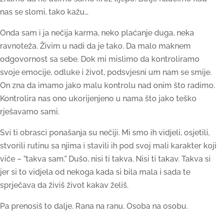
nas se slomi, tako kažu…
Onda sam i ja nečija karma, neko plaćanje duga, neka
ravnoteža. Živim u nadi da je tako. Da malo maknem
odgovornost sa sebe. Dok mi mislimo da kontroliramo
svoje emocije, odluke i život, podsvjesni um nam se smije.
On zna da imamo jako malu kontrolu nad onim što radimo.
Kontrolira nas ono ukorijenjeno u nama što jako teško
rješavamo sami.
Svi ti obrasci ponašanja su nečiji. Mi smo ih vidjeli, osjetili,
stvorili rutinu sa njima i stavili ih pod svoj mali karakter koji
viče – ”takva sam.” Dušo, nisi ti takva. Nisi ti takav. Takva si
jer si to vidjela od nekoga kada si bila mala i sada te
sprječava da živiš život kakav želiš.
Pa prenosiš to dalje. Rana na ranu. Osoba na osobu.