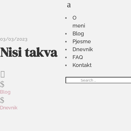
a
O
meni
Blog
03/03/2023
Pjesme
Nisi takva
Dnevnik
FAQ
Kontakt

$
Blog
$
Dnevnik