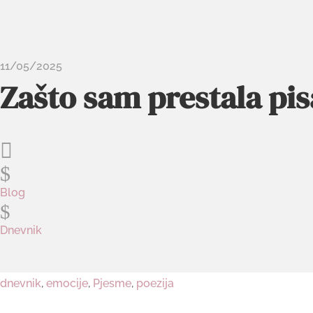
11/05/2025
Zašto sam prestala pis

$
Blog
$
Dnevnik
dnevnik
,
emocije
,
Pjesme
,
poezija