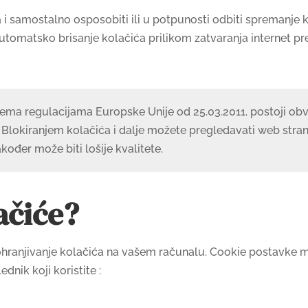
a i samostalno osposobiti ili u potpunosti odbiti spreman
automatsko brisanje kolačića prilikom zatvaranja internet pr
rema regulacijama Europske Unije od 25.03.2011. postoji obv
 Blokiranjem kolačića i dalje možete pregledavati web stra
kođer može biti lošije kvalitete.
ačiće?
ohranjivanje kolačića na vašem računalu. Cookie postavke mo
nik koji koristite :