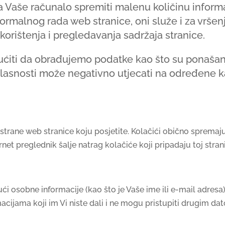
 Vaše računalo spremiti malenu količinu informac
malnog rada web stranice, oni služe i za vršenj
korištenja i pregledavanja sadržaja stranice.
ti da obrađujemo podatke kao što su ponašanje 
glasnosti može negativno utjecati na određene kar
strane web stranice koju posjetite. Kolačići obično spremaju
ternet preglednik šalje natrag kolačiće koji pripadaju toj str
i osobne informacije (kao što je Vaše ime ili e-mail adresa)
acijama koji im Vi niste dali i ne mogu pristupiti drugim d