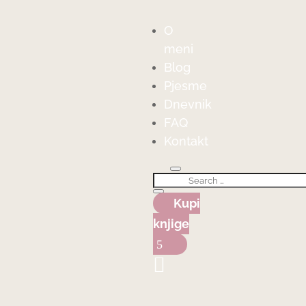
O
meni
Blog
Pjesme
Dnevnik
FAQ
Kontakt
Kupi
knjige
