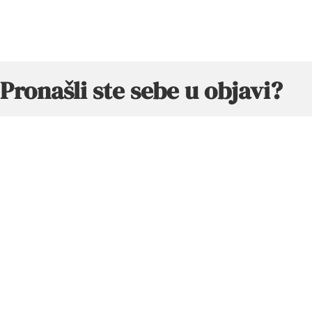
Pronašli ste sebe u objavi?
Onda će Vam se zasigurno svidjeti
moja zbirka pjesama!
Ova zbirka osobnih priča i pjesmi stvorena je s namjerom
da prodire u naše najdublje dijelove – onu zanemarenu,
često zaboravljenu dušu koja nas usprkos tome nikada ne
napušta.