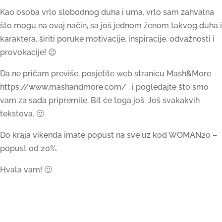
Kao osoba vrlo slobodnog duha i uma, vrlo sam zahvalna
što mogu na ovaj način, sa još jednom ženom takvog duha i
karaktera, širiti poruke motivacije, inspiracije, odvažnosti i
provokacije! 😉
Da ne pričam previše, posjetite web stranicu Mash&More
https://www.mashandmore.com/ , i pogledajte što smo
vam za sada pripremile. Bit će toga još. Još svakakvih
tekstova. 🙂
Do kraja vikenda imate popust na sve uz kod WOMAN20 –
popust od 20%.
Hvala vam! 🙂