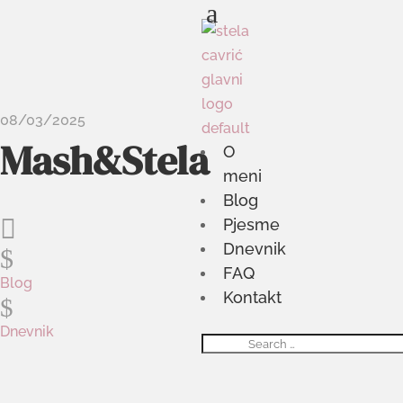
a
08/03/2025
Mash&Stela
O
meni
Blog

Pjesme
Dnevnik
$
FAQ
Blog
Kontakt
$
Dnevnik