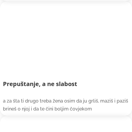
Prepuštanje, a ne slabost
a za šta ti drugo treba žena osim da ju grliš, maziš i paziš
brineš o njoj i da te čini boljim čovjekom