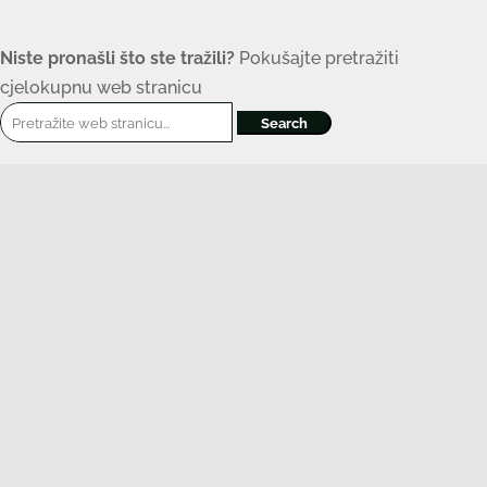
Niste pronašli što ste tražili?
Pokušajte pretražiti
cjelokupnu web stranicu
Search
for: