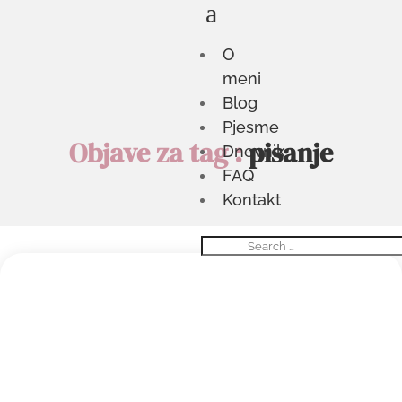
a
O
meni
Blog
Pjesme
Objave za tag :
pisanje
Dnevnik
FAQ
Kontakt