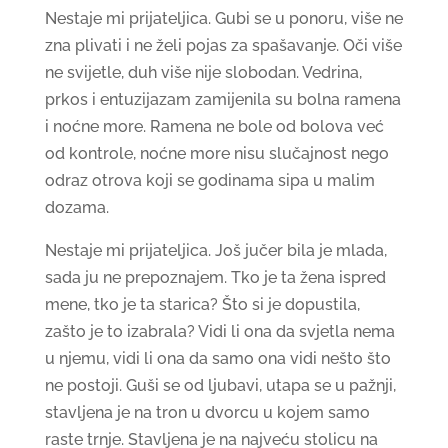
Nestaje mi prijateljica. Gubi se u ponoru, više ne
zna plivati i ne želi pojas za spašavanje. Oči više
ne svijetle, duh više nije slobodan. Vedrina,
prkos i entuzijazam zamijenila su bolna ramena
i noćne more. Ramena ne bole od bolova već
od kontrole, noćne more nisu slučajnost nego
odraz otrova koji se godinama sipa u malim
dozama.
Nestaje mi prijateljica. Još jučer bila je mlada,
sada ju ne prepoznajem. Tko je ta žena ispred
mene, tko je ta starica? Što si je dopustila,
zašto je to izabrala? Vidi li ona da svjetla nema
u njemu, vidi li ona da samo ona vidi nešto što
ne postoji. Guši se od ljubavi, utapa se u pažnji,
stavljena je na tron u dvorcu u kojem samo
raste trnje. Stavljena je na najveću stolicu na