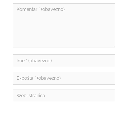
Spremi moje ime, e-poštu i web-stranicu u
ovom internet pregledniku za sljedeći put kada
budem komentirao.