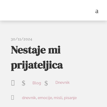
a
30/11/2024
Nestaje mi
prijateljica

$
$
Dnevnik
Blog

dnevnik
,
emocije
,
misli
,
pisanje