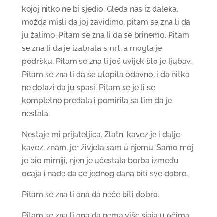
kojoj nitko ne bi sjedio. Gleda nas iz daleka,
možda misli da joj zavidimo, pitam se zna li da
ju žalimo. Pitam se zna li da se brinemo. Pitam
se zna li da je izabrala smrt, a mogla je
podršku. Pitam se zna li još uvijek što je ljubav.
Pitam se zna li da se utopila odavno, i da nitko
ne dolazi da ju spasi. Pitam se je li se
kompletno predala i pomirila sa tim da je
nestala.
Nestaje mi prijateljica. Zlatni kavez je i dalje
kavez, znam, jer živjela sam u njemu. Samo moj
je bio mirniji, njen je učestala borba između
očaja i nade da će jednog dana biti sve dobro.
Pitam se zna li ona da neće biti dobro.
Pitam se zna li ona da nema više sjaja u očima.