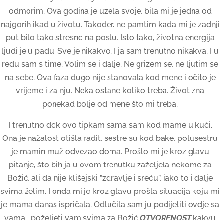
odmorim. Ova godina je uzela svoje, bila mi je jedna od
najgorih ikad u životu. Također, ne pamtim kada mi je zadnji
put bilo tako stresno na poslu. Isto tako, životna energija
ljudi je u padu. Sve je nikakvo. I ja sam trenutno nikakva. I u
redu sam s time. Volim se i dalje. Ne grizem se, ne ljutim se
na sebe. Ova faza dugo nije stanovala kod mene i očito je
vrijeme i za nju. Neka ostane koliko treba. Život zna
ponekad bolje od mene što mi treba.
I trenutno dok ovo tipkam sama sam kod mame u kući.
Ona je nažalost otišla radit, sestre su kod bake, polusestru
je mamin muž odvezao doma. Prošlo mi je kroz glavu
pitanje, što bih ja u ovom trenutku zaželjela nekome za
Božić, ali da nije klišejski ”zdravlje i sreću”, iako to i dalje
svima želim. I onda mi je kroz glavu prošla situacija koju mi
je mama danas ispričala. Odlučila sam ju podijeliti ovdje sa
vama i poželjeti vam svima za Božić
OTVORENOST
kakvu