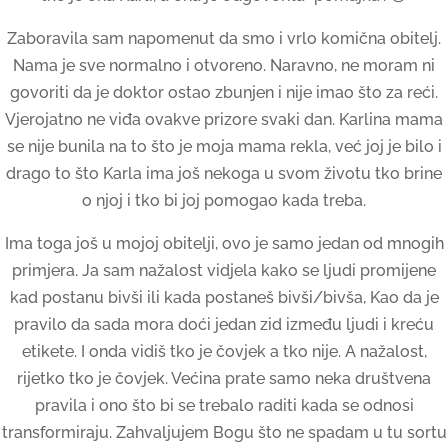
Zaboravila sam napomenut da smo i vrlo komična obitelj.
Nama je sve normalno i otvoreno. Naravno, ne moram ni
govoriti da je doktor ostao zbunjen i nije imao što za reći.
Vjerojatno ne viđa ovakve prizore svaki dan. Karlina mama
se nije bunila na to što je moja mama rekla, već joj je bilo i
drago to što Karla ima još nekoga u svom životu tko brine
o njoj i tko bi joj pomogao kada treba.
Ima toga još u mojoj obitelji, ovo je samo jedan od mnogih
primjera. Ja sam nažalost vidjela kako se ljudi promijene
kad postanu bivši ili kada postaneš bivši/bivša, Kao da je
pravilo da sada mora doći jedan zid između ljudi i kreću
etikete. I onda vidiš tko je čovjek a tko nije. A nažalost,
rijetko tko je čovjek. Većina prate samo neka društvena
pravila i ono što bi se trebalo raditi kada se odnosi
transformiraju. Zahvaljujem Bogu što ne spadam u tu sortu