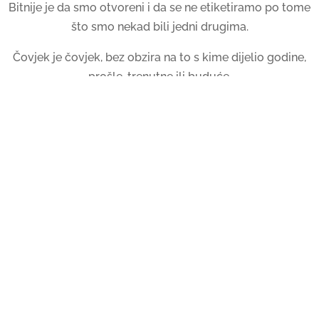
Bitnije je da smo otvoreni i da se ne etiketiramo po tome
što smo nekad bili jedni drugima.
Čovjek je čovjek, bez obzira na to s kime dijelio godine,
prošle, trenutne ili buduće.
Ugodni blagdani.
0 Komentara
Submit a Comment
Vaša adresa e-pošte neće biti objavljena.
Obavezna polja
su označena sa
* (obavezno)