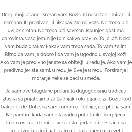
Dragi moji čitaoci, sretan Vam Božić. Ili nesretan. I miran. Ili
nemiran. Ili predivan. Ili nikakav. Nema veze. Ne treba biti
uvijek sretan. Ne treba biti savršen. Ispunjen gostima,
darovima, veseljem. Nije to nikakvo pravilo. To je laž. Neka
vam bude onakav kakav vam treba sada. To vam želim.
Bitno da vam je dobro i da vam je ugodno u svojoj koži.
Ako vam je predivno jer ste sa obitelji, u redu je. Ako vam je
predivno jer ste sami, u redu je. Sve je u redu. Forsiranje i
moranje neka se baci u smeće.
Ja sam ove blagdane prekinula dugogodišnju tradiciju
izlaska sa prijateljima za Badnjak i okupljanje za Božić kod
bake i dede. Bolesna sam i umorna. Točnije, iscrpljena sam.
Ne pamtim kada sam bila zadnji puta toliko iscrpljena.
Imam osjećaj da mi je sve izašlo tjedan prije Božića na
emotivnoj razini i natjeralo me da legnem u krevet i