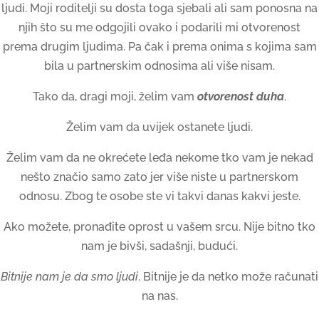
ljudi. Moji roditelji su dosta toga sjebali ali sam ponosna na
njih što su me odgojili ovako i podarili mi otvorenost
prema drugim ljudima. Pa čak i prema onima s kojima sam
bila u partnerskim odnosima ali više nisam.
Tako da, dragi moji, želim vam
otvorenost duha
.
Želim vam da uvijek ostanete ljudi.
Želim vam da ne okrećete leđa nekome tko vam je nekad
nešto značio samo zato jer više niste u partnerskom
odnosu. Zbog te osobe ste vi takvi danas kakvi jeste.
Ako možete, pronađite oprost u vašem srcu. Nije bitno tko
nam je bivši, sadašnji, budući.
Bitnije nam je da smo ljudi
. Bitnije je da netko može računati
na nas.