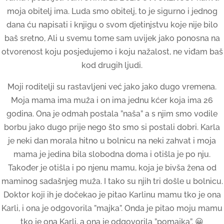
moja obitelj ima. Luda smo obitelj, to je sigurno i jednog
dana ću napisati i knjigu o svom djetinjstvu koje nije bilo
baš sretno, Ali u svemu tome sam uvijek jako ponosna na
otvorenost koju posjedujemo i koju nažalost, ne viđam baš
kod drugih ljudi.
Moji roditelji su rastavljeni već jako jako dugo vremena.
Moja mama ima muža i on ima jednu kćer koja ima 26
godina. Ona je odmah postala ”naša” a s njim smo vodile
borbu jako dugo prije nego što smo si postali dobri. Karla
je neki dan morala hitno u bolnicu na neki zahvat i moja
mama je jedina bila slobodna doma i otišla je po nju.
Također je otišla i po njenu mamu, koja je bivša žena od
maminog sadašnjeg muža. I tako su njih tri došle u bolnicu.
Doktor koji ih je dočekao je pitao Karlinu mamu tko je ona
Karli, i ona je odgovorila ”majka”. Onda je pitao moju mamu
tko je ona Karli, a ona je odgovorila ”pomajka”. 😀