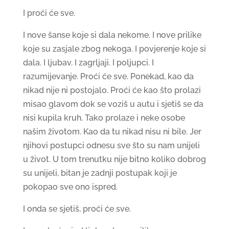
I proći će sve.
I nove šanse koje si dala nekome. I nove prilike
koje su zasjale zbog nekoga. I povjerenje koje si
dala. I ljubav. I zagrljaji. I poljupci. I
razumijevanje. Proći će sve. Ponekad, kao da
nikad nije ni postojalo. Proći će kao što prolazi
misao glavom dok se voziš u autu i sjetiš se da
nisi kupila kruh. Tako prolaze i neke osobe
našim životom. Kao da tu nikad nisu ni bile. Jer
njihovi postupci odnesu sve što su nam unijeli
u život. U tom trenutku nije bitno koliko dobrog
su unijeli, bitan je zadnji postupak koji je
pokopao sve ono ispred.
I onda se sjetiš, proći će sve.