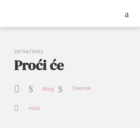
a
29/04/2023
Proći će

$
$
Dnevnik
Blog

misli