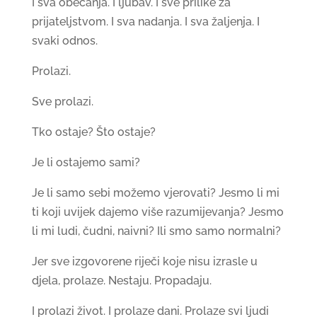
I sva obećanja. I ljubav. I sve prilike za
prijateljstvom. I sva nadanja. I sva žaljenja. I
svaki odnos.
Prolazi.
Sve prolazi.
Tko ostaje? Što ostaje?
Je li ostajemo sami?
Je li samo sebi možemo vjerovati? Jesmo li mi
ti koji uvijek dajemo više razumijevanja? Jesmo
li mi ludi, čudni, naivni? Ili smo samo normalni?
Jer sve izgovorene riječi koje nisu izrasle u
djela, prolaze. Nestaju. Propadaju.
I prolazi život. I prolaze dani. Prolaze svi ljudi