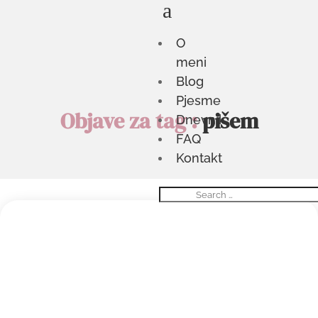
a
O
meni
Blog
Pjesme
Objave za tag :
pišem
Dnevnik
FAQ
Kontakt