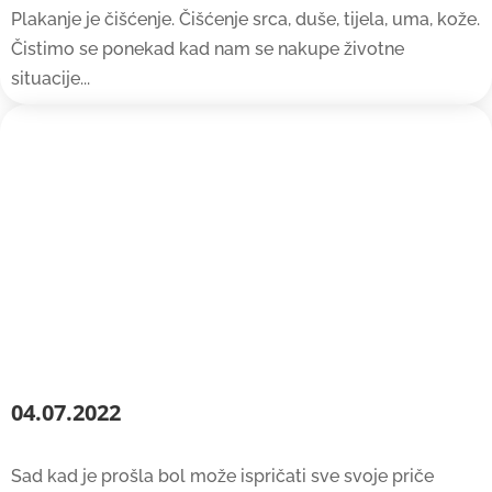
Plakanje je čišćenje. Čišćenje srca, duše, tijela, uma, kože.
Čistimo se ponekad kad nam se nakupe životne
situacije...
04.07.2022
Sad kad je prošla bol može ispričati sve svoje priče