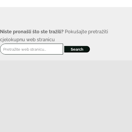
Niste pronašli što ste tražili?
Pokušajte pretražiti
cjelokupnu web stranicu
Search
for: