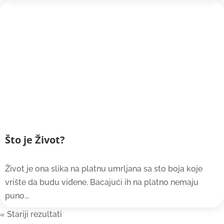
Što je Život?
Život je ona slika na platnu umrljana sa sto boja koje
vrište da budu viđene. Bacajući ih na platno nemaju
puno...
« Older Entries