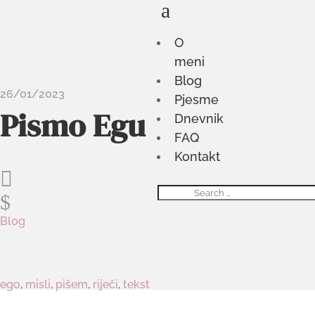
a
O
meni
Blog
26/01/2023
Pjesme
Pismo Egu
Dnevnik
FAQ
Kontakt

$
Blog
ego
,
misli
,
pišem
,
riječi
,
tekst
