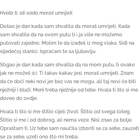
Hvala ti, ali sada moraš umrijeti.
Došao je dan kada sam shvatila da moraš umrijeti. Kada
sam shvatila da na ovom putu ti i ja više ne možemo
putovati zajedno. Molim te da izađeš iz mog vlaka. Siđi na
sljedećoj stanici. Ispraćam te sa ljubavlju.
Stigao je dan kada sam shvatila da na mom putu, ti ovako
jak ne možeš ići. Ti takav kakav jesi, moraš umrijeti. Znam
da će doći neki novi jer bez vas ne mogu, ali taj novi će biti
nježniji i blaži. Meni treba nježnije od tebe. Hvala ti što si me
doveo do ovdje.
Hvala ti što si me štitio cijeli život. Štitio od svega lošeg.
Štitio si me i od dobrog, ali nema veze. Nisi znao za bolje.
Opraštam ti. Uz tebe sam naučila izboriti se za sebe, zauzeti
se za sebe, uzeti ono što mi treba.