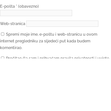
E-pošta
* (obavezno)
Web-stranica
Spremi moje ime, e-poštu i web-stranicu u ovom
internet pregledniku za sljedeći put kada budem
komentirao.
Pročitao/la sam i prihvaćam pravila privatnosti i uvjete
korištenja web stranice.
Submit Comment
Ova stranica zaštićena je kroz hCaptcha i apliciraju se njihova
Pravila privatnosti
i
Uvjeti korištenja
.