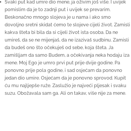
Svaki put kad umre dio mene, ja oživim još više. I uvijek
pomislim da je to zadnji put i uvijek se prevarim.
Beskonačno mnogo slojeva je u nama i ako smo
dovoljno sretni skidat ćemo te slojeve cijeli život. Zamisli
kakva šteta bi bila da si cijeli život ista osoba. Da ne
umireš, da se ne mijenjaš, da ne izazivaš sudbinu. Zamisli
da budeš ono što očekuješ od sebe, koja šteta. Ja
zamišljam da samo Budem, a očekivanja neka hodaju iza
mene. Moj Ego je umro prvi put prije dvije godine. Pa
ponovno prije pola godine, i sad osjećam da ponovno
jedan dio umire. Osjećam da je ponovno sprovod. Kupit
ću mu najljepše ruže. Zaslužio je najveći pljesak i svaku
suzu. Obožavala sam ga. Ali on takav, više nije za mene.