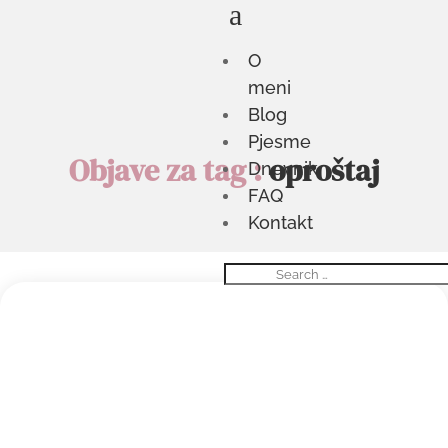
a
O
meni
Blog
Pjesme
Objave za tag :
oproštaj
Dnevnik
FAQ
Kontakt