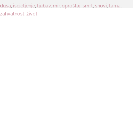
dusa
,
iscjeljenje
,
ljubav
,
mir
,
oproštaj
,
smrt
,
snovi
,
tama
,

zahvalnost
,
život