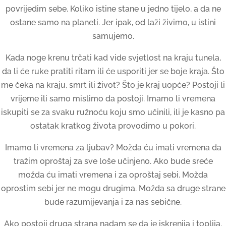
povrijedim sebe. Koliko istine stane u jedno tijelo, a da ne
ostane samo na planeti. Jer ipak, od laži živimo, u istini
samujemo.
Kada noge krenu trčati kad vide svjetlost na kraju tunela,
da li će ruke pratiti ritam ili će usporiti jer se boje kraja. Što
me čeka na kraju, smrt ili život? Što je kraj uopće? Postoji li
vrijeme ili samo mislimo da postoji. Imamo li vremena
iskupiti se za svaku ružnoću koju smo učinili, ili je kasno pa
ostatak kratkog života provodimo u pokori.
Imamo li vremena za ljubav? Možda ću imati vremena da
tražim oproštaj za sve loše učinjeno. Ako bude sreće
možda ću imati vremena i za oproštaj sebi. Možda
oprostim sebi jer ne mogu drugima. Možda sa druge strane
bude razumijevanja i za nas sebične.
Ako postoji druga strana nadam se da je iskrenija i toplija.