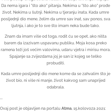
Da nema igara i ”što ako” pitanja. Nekima u ”što ako” prođe
život. Nekima u šutnji. Nekima u tjeranju inata. Kada umre
posljednji dio mene, želim da umre sav inat, sav ponos, sva
ljutnja, i ako je to sve što imam neka bude tako.
Znam da imam više od toga, rodit ću se opet, ako ništa
barem da izazivam uspavanu publiku. Moja kosa preko
ramena teži još većim valovima, udaru vjetra i mirisu mora.
Spajanje sa zvijezdama joj je san iz kojeg se teško
probuditi.
Kada umre posljednji dio mene kome da se zahvalim što je
život bio, ni više ni manje, život kakvog sam unaprijed
odabrala.
….
Ovaj post je objavljen na portalu
Atma
, 15.kolovoza 2021: