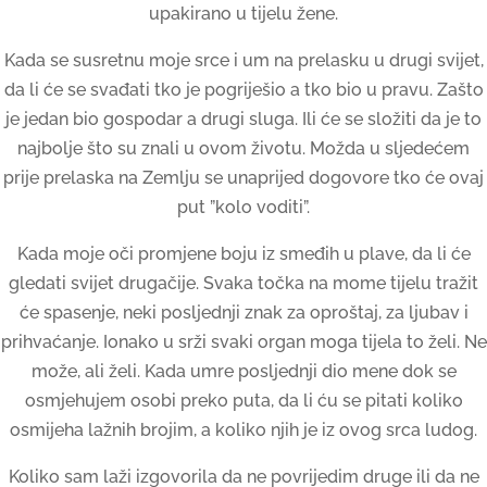
upakirano u tijelu žene.
Kada se susretnu moje srce i um na prelasku u drugi svijet,
da li će se svađati tko je pogriješio a tko bio u pravu. Zašto
je jedan bio gospodar a drugi sluga. Ili će se složiti da je to
najbolje što su znali u ovom životu. Možda u sljedećem
prije prelaska na Zemlju se unaprijed dogovore tko će ovaj
put ”kolo voditi”.
Kada moje oči promjene boju iz smeđih u plave, da li će
gledati svijet drugačije. Svaka točka na mome tijelu tražit
će spasenje, neki posljednji znak za oproštaj, za ljubav i
prihvaćanje. Ionako u srži svaki organ moga tijela to želi. Ne
može, ali želi. Kada umre posljednji dio mene dok se
osmjehujem osobi preko puta, da li ću se pitati koliko
osmijeha lažnih brojim, a koliko njih je iz ovog srca ludog.
Koliko sam laži izgovorila da ne povrijedim druge ili da ne