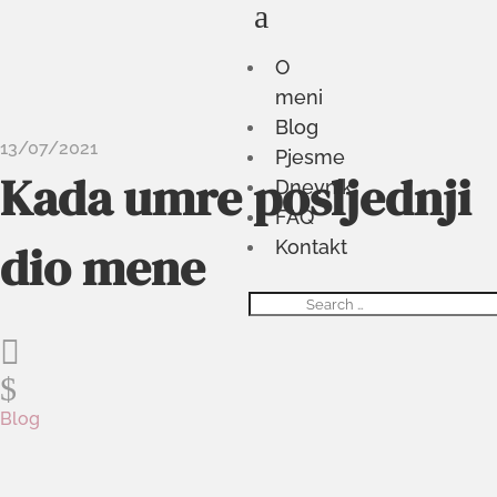
a
O
meni
Blog
13/07/2021
Pjesme
Kada umre posljednji
Dnevnik
FAQ
dio mene
Kontakt

$
Blog