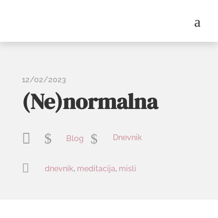
a
12/02/2023
(Ne)normalna

$
$
Dnevnik
Blog

dnevnik
,
meditacija
,
misli