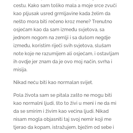
cestu. Kako sam toliko mala a moje srce zvuči
kao pljusak usred grmljavine kada želim da
nešto mora biti rečeno kroz mene? Trenutno
osjećam kao da sam između svjetova, sa
jednom nogom na zemlji i sa dušom negdje
između, koristim riječi svih svjetova, slušam
note koje ne razumijem ali osjećam, i ostavljam
ih ovdje jer znam da je ovo moj način, svrha i
misija.
Nikad neću biti kao normalan svijet.
Pola života sam se pitala zašto ne mogu biti
kao normalni ljudi, što to živi u meni i ne da mi
da se smirim i živim kao većina ljudi. Nikad
nisam mogla objasniti taj svoj nemir koji me
tjerao da kopam, istražujem, bježim od sebe i