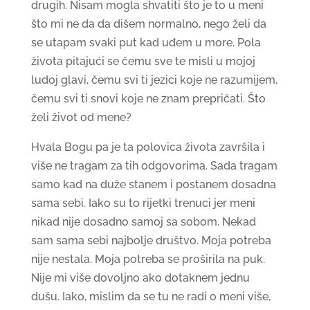
drugih. Nisam mogla shvatiti što je to u meni
što mi ne da da dišem normalno, nego želi da
se utapam svaki put kad uđem u more. Pola
života pitajući se čemu sve te misli u mojoj
ludoj glavi, čemu svi ti jezici koje ne razumijem,
čemu svi ti snovi koje ne znam prepričati. Što
želi život od mene?
Hvala Bogu pa je ta polovica života završila i
više ne tragam za tih odgovorima. Sada tragam
samo kad na duže stanem i postanem dosadna
sama sebi. Iako su to rijetki trenuci jer meni
nikad nije dosadno samoj sa sobom. Nekad
sam sama sebi najbolje društvo. Moja potreba
nije nestala. Moja potreba se proširila na puk.
Nije mi više dovoljno ako dotaknem jednu
dušu. Iako, mislim da se tu ne radi o meni više,