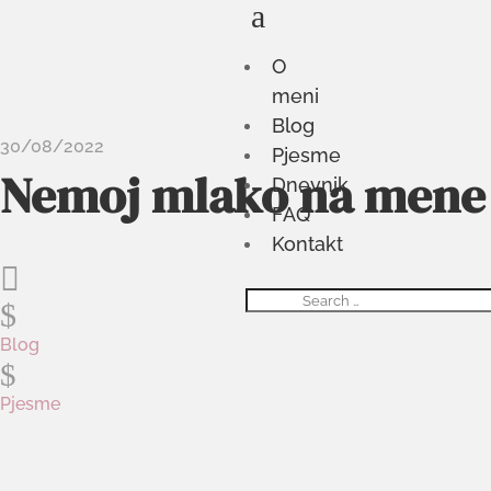
a
O
meni
Blog
30/08/2022
Pjesme
Nemoj mlako na mene
Dnevnik
FAQ
Kontakt

$
Blog
$
Pjesme