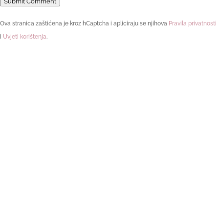
Submit Comment
Ova stranica zaštićena je kroz hCaptcha i apliciraju se njihova
Pravila privatnosti
i
Uvjeti korištenja
.
Pronašli ste sebe u objavi?
Onda će Vam se zasigurno svidjeti
moja zbirka pjesama!
Ova zbirka osobnih priča i pjesmi stvorena je s namjerom