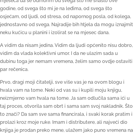
mjeseca da se odmorim od svega što me snašlo ove
godine, od svega što mi je na leđima, od svega što
osjećam, od ljudi, od stresa, od napornog posla, od kolega,
jednostavno od svega. Najradije bih htjela da mogu iznajmit
neku kućicu u planini i izolirat se na mjesec dana.
A vidim da nisam jedina. Vidim da ljudi općenito nisu dobro,
vidim da vlada kolektivni umor. I da ne ulazim sada u
dubinu toga jer nemam vremena, želim samo ovdje ostaviti
par rečenica.
Prvo, dragi moji čitatelji, sve više vas je na ovom blogu i
hvala vam na tome. Neki od vas su i kupili moju knjigu,
neizmjerno vam hvala na tome. Ja sam odlučila sama ići u
taj proces, otvorila sam obrt i sama sam svoj nakladnik. Što
to znači? Da sam sve sama financirala, i svaki korak pratim i
prolazi kroz moje ruke. Imam i distributere, ali najveći dio
knjiga je prodan preko mene, ulažem jako puno vremena na