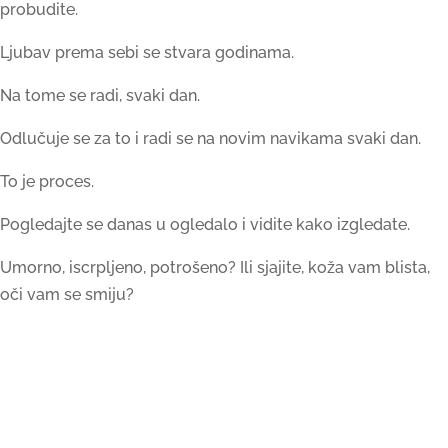
probudite.
Ljubav prema sebi se stvara godinama.
Na tome se radi, svaki dan.
Odlučuje se za to i radi se na novim navikama svaki dan.
To je proces.
Pogledajte se danas u ogledalo i vidite kako izgledate.
Umorno, iscrpljeno, potrošeno? Ili sjajite, koža vam blista,
oči vam se smiju?
Ako je prvo, i ako je to svakidašnji prizor, hitno je vrijeme za
promjene.
Sve najbolje još jednom, hvala vam još jednom i odmorite