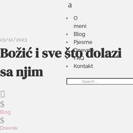
a
O
meni
Blog
23/12/2023
Pjesme
Božić i sve što dolazi
Dnevnik
FAQ
sa njim
Kontakt

$
Blog
$
Dnevnik