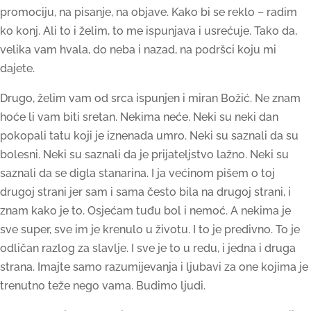
promociju, na pisanje, na objave. Kako bi se reklo – radim
ko konj. Ali to i želim, to me ispunjava i usrećuje. Tako da,
velika vam hvala, do neba i nazad, na podršci koju mi
dajete.
Drugo, želim vam od srca ispunjen i miran Božić. Ne znam
hoće li vam biti sretan. Nekima neće. Neki su neki dan
pokopali tatu koji je iznenada umro. Neki su saznali da su
bolesni. Neki su saznali da je prijateljstvo lažno. Neki su
saznali da se digla stanarina. I ja većinom pišem o toj
drugoj strani jer sam i sama često bila na drugoj strani, i
znam kako je to. Osjećam tuđu bol i nemoć. A nekima je
sve super, sve im je krenulo u životu. I to je predivno. To je
odličan razlog za slavlje. I sve je to u redu, i jedna i druga
strana. Imajte samo razumijevanja i ljubavi za one kojima je
trenutno teže nego vama. Budimo ljudi.