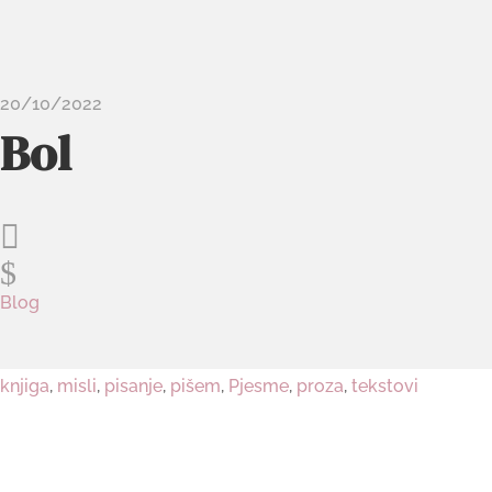
20/10/2022
Bol

$
Blog
knjiga
,
misli
,
pisanje
,
pišem
,
Pjesme
,
proza
,
tekstovi