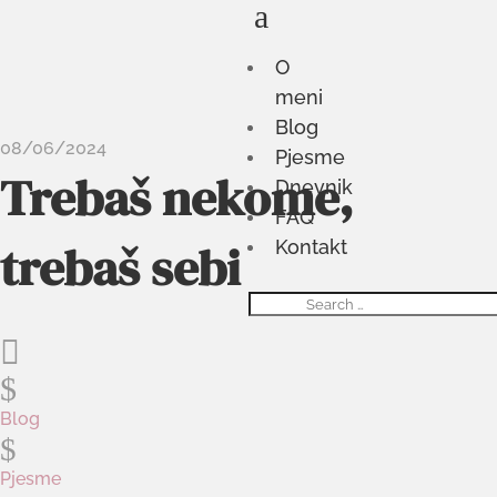
a
O
meni
Blog
08/06/2024
Pjesme
Trebaš nekome,
Dnevnik
FAQ
trebaš sebi
Kontakt

$
Blog
$
Pjesme