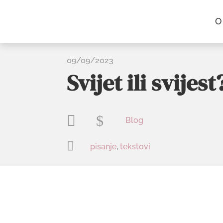
O
09/09/2023
Svijet ili svijest

$
Blog

pisanje
,
tekstovi