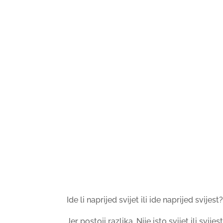
Ide li naprijed svijet ili ide naprijed svijest
Jer postoji razlika. Nije isto svijet ili svijest