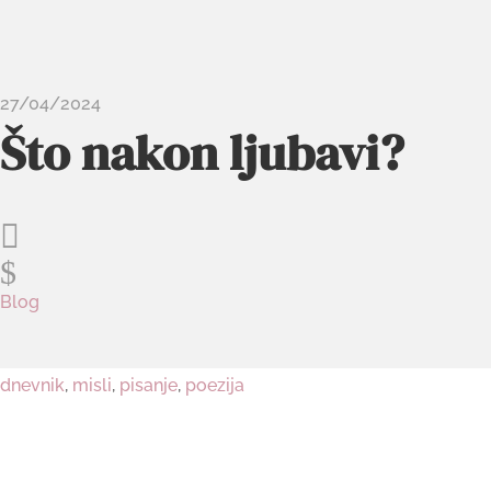
27/04/2024
Što nakon ljubavi?

$
Blog
dnevnik
,
misli
,
pisanje
,
poezija