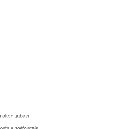
nakon ljubavi
ostaje
poštovanje