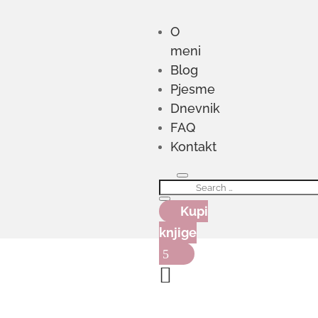
O
meni
Blog
Pjesme
Dnevnik
FAQ
Kontakt
Kupi
knjige
