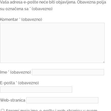
Vaša adresa e-pošte neće biti objavljena.
Obavezna polja
su označena sa
* (obavezno)
Komentar
* (obavezno)
Ime
* (obavezno)
E-pošta
* (obavezno)
Web-stranica
Spremi moje ime, e-poštu i web-stranicu u ovom