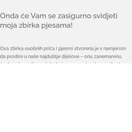
Onda će Vam se zasigurno svidjeti
moja zbirka pjesama!
Ova zbirka osobnih priča i pjesmi stvorena je s namjerom
da prodire u naše najdublje dijelove – onu zanemarenu,
često zaboravljenu dušu koja nas usprkos tome nikada ne
napušta.
Želim zbirku pjesama