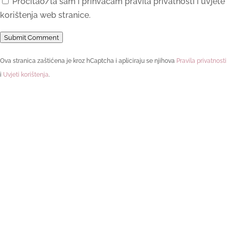
Pročitao/la sam i prihvaćam pravila privatnosti i uvjete
korištenja web stranice.
Submit Comment
Ova stranica zaštićena je kroz hCaptcha i apliciraju se njihova
Pravila privatnosti
i
Uvjeti korištenja
.
Pronašli ste sebe u objavi?
Onda će Vam se zasigurno svidjeti
moja zbirka pjesama!