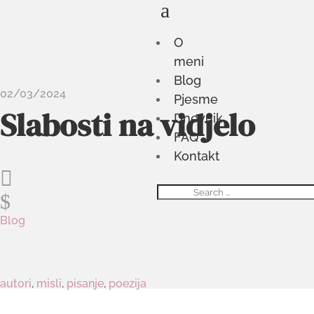
a
O
meni
Blog
02/03/2024
Pjesme
Slabosti na vidjelo
Dnevnik
FAQ
Kontakt

$
Blog
autori
,
misli
,
pisanje
,
poezija
