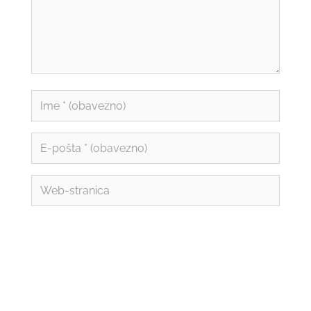
Spremi moje ime, e-poštu i web-stranicu u
ovom internet pregledniku za sljedeći put kada
budem komentirao.
Pročitao/la sam i prihvaćam pravila