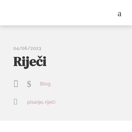
a
04/06/2023
Riječi

$
Blog

pisanje
,
riječi