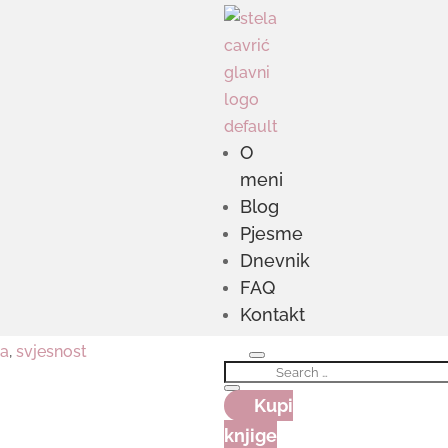
O
meni
Blog
Pjesme
Dnevnik
FAQ
Kontakt
da
,
svjesnost
Kupi
knjige