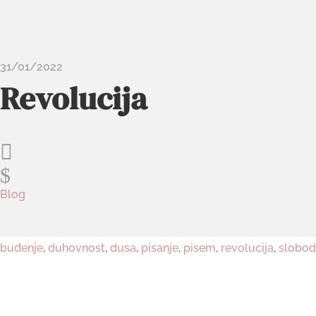
31/01/2022
Revolucija

$
Blog
buđenje
,
duhovnost
,
dusa
,
pisanje
,
pisem
,
revolucija
,
slobo