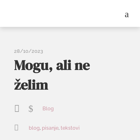
a
28/10/2023
Mogu, ali ne
želim

$
Blog

blog
,
pisanje
,
tekstovi