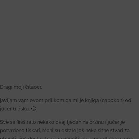
Dragi moji čitaoci,
javljam vam ovom prilikom da mi je knjiga (napokon) od
jučer u tisku. 🙂
Sve se finiširalo nekako ovaj tjedan na brzinu i jučer je
potvrđeno tiskari. Meni su ostale još neke sitne stvari za
obaviti i još dosta stvari za naučiti, jer sam odlučila sama