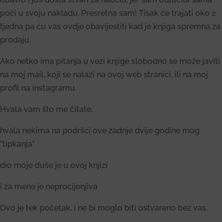
poći u svoju nakladu. Presretna sam! Tisak će trajati oko 2
tjedna pa ću vas ovdje obavijestiti kad je knjiga spremna za
prodaju.
Ako netko ima pitanja u vezi knjige slobodno se može javiti
na moj mail, koji se nalazi na ovoj web stranici, ili na moj
profil na instagramu.
Hvala vam što me čitate,
hvala nekima na podršci ove zadnje dvije godine mog
”tipkanja”
dio moje duše je u ovoj knjizi
i za mene je neprocijenjiva
Ovo je tek početak, i ne bi moglo biti ostvareno bez vas.