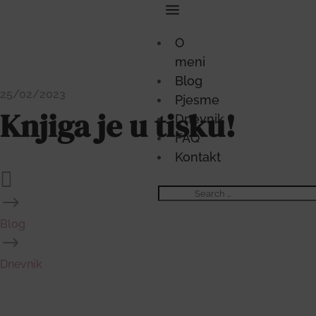
a
O
meni
Blog
25/02/2023
Pjesme
Knjiga je u tisku!
Dnevnik
FAQ
Kontakt

$
Blog
$
Dnevnik