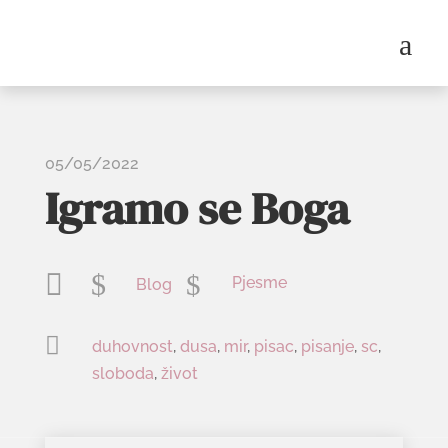
a
05/05/2022
Igramo se Boga

$
$
Pjesme
Blog

duhovnost
,
dusa
,
mir
,
pisac
,
pisanje
,
sc
,
sloboda
,
život