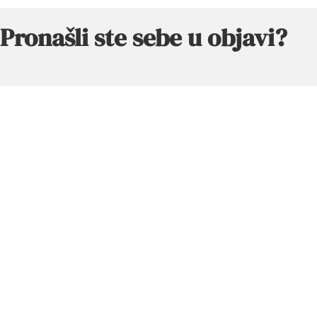
Pronašli ste sebe u objavi?
Onda će Vam se zasigurno svidjeti
moja zbirka pjesama!
Ova zbirka osobnih priča i pjesmi stvorena je s namjerom
da prodire u naše najdublje dijelove – onu zanemarenu,
često zaboravljenu dušu koja nas usprkos tome nikada ne
napušta.
Želim zbirku pjesama