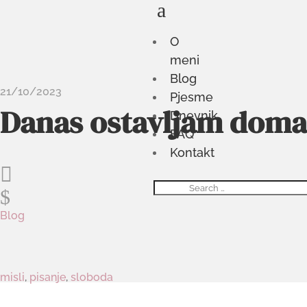
a
O
meni
Blog
21/10/2023
Pjesme
Danas ostavljam doma
Dnevnik
FAQ
Kontakt

$
Blog
misli
,
pisanje
,
sloboda
