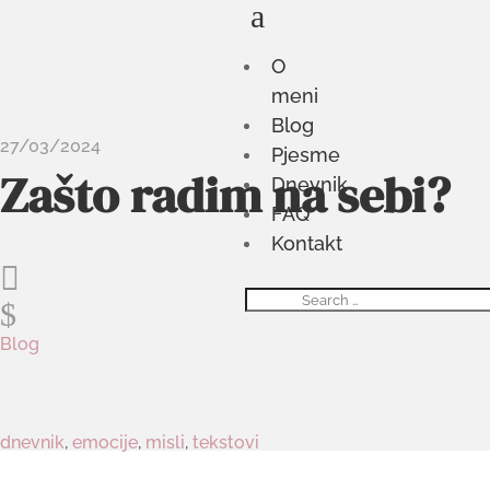
a
O
meni
Blog
27/03/2024
Pjesme
Zašto radim na sebi?
Dnevnik
FAQ
Kontakt

$
Blog
dnevnik
,
emocije
,
misli
,
tekstovi
