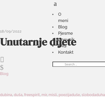
a
O
meni
Blog
18/09/2022
Pjesme
Unutarnje dijete
Dnevnik
FAQ
Kontakt

$
Blog
dubina
,
duša
,
freespirit
,
mir
,
misli
,
poezijaduše
,
slobodaduha
