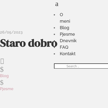
a
O
meni
Blog
26/05/2023
Pjesme
Staro dobro
Dnevnik
FAQ
Kontakt

$
Blog
$
Pjesme