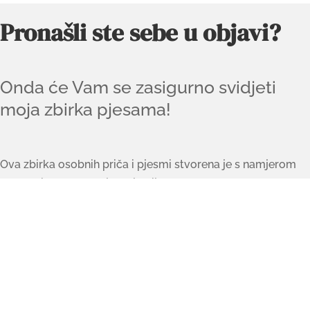
Pronašli ste sebe u objavi?
Onda će Vam se zasigurno svidjeti
moja zbirka pjesama!
Ova zbirka osobnih priča i pjesmi stvorena je s namjerom
da prodire u naše najdublje dijelove – onu zanemarenu,
često zaboravljenu dušu koja nas usprkos tome nikada ne
napušta.
Želim zbirku pjesama