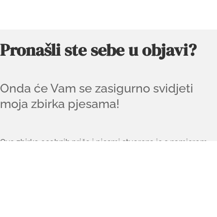
Pronašli ste sebe u objavi?
Onda će Vam se zasigurno svidjeti
moja zbirka pjesama!
Ova zbirka osobnih priča i pjesmi stvorena je s namjerom
da prodire u naše najdublje dijelove – onu zanemarenu,
često zaboravljenu dušu koja nas usprkos tome nikada ne
napušta.