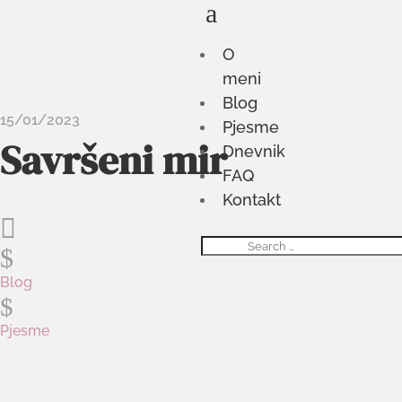
a
O
meni
Blog
15/01/2023
Pjesme
Savršeni mir
Dnevnik
FAQ
Kontakt

$
Blog
$
Pjesme