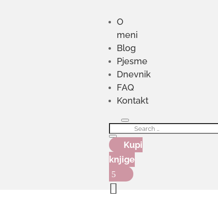
O
meni
Blog
Pjesme
Dnevnik
FAQ
Kontakt
Kupi
knjige
