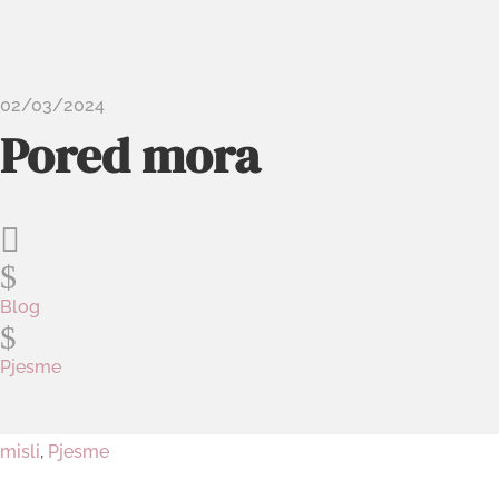
02/03/2024
Pored mora

$
Blog
$
Pjesme
misli
,
Pjesme