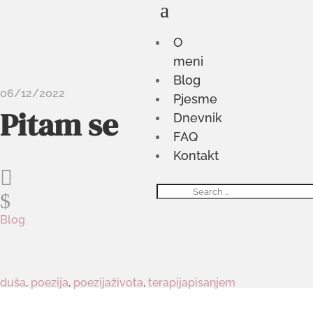
a
O
meni
Blog
06/12/2022
Pjesme
Pitam se
Dnevnik
FAQ
Kontakt

$
Blog
duša
,
poezija
,
poezijaživota
,
terapijapisanjem
