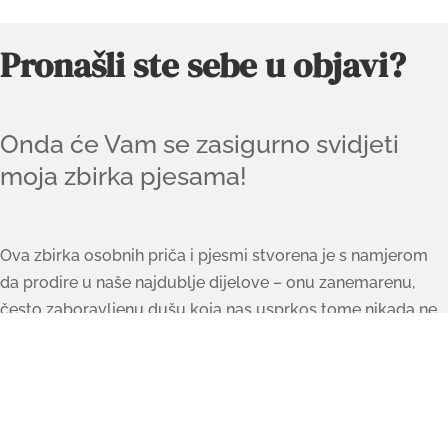
Pronašli ste sebe u objavi?
Onda će Vam se zasigurno svidjeti
moja zbirka pjesama!
Ova zbirka osobnih priča i pjesmi stvorena je s namjerom
da prodire u naše najdublje dijelove – onu zanemarenu,
često zaboravljenu dušu koja nas usprkos tome nikada ne
napušta.
Želim zbirku pjesama