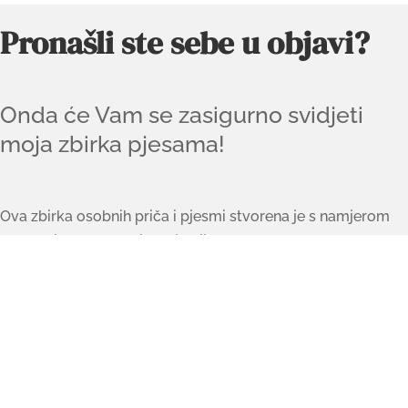
Pronašli ste sebe u objavi?
Onda će Vam se zasigurno svidjeti
moja zbirka pjesama!
Ova zbirka osobnih priča i pjesmi stvorena je s namjerom
da prodire u naše najdublje dijelove – onu zanemarenu,
često zaboravljenu dušu koja nas usprkos tome nikada ne
napušta.
Želim zbirku pjesama