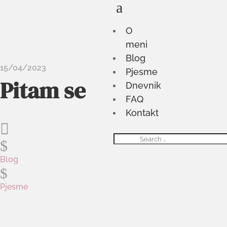
a
O
meni
Blog
15/04/2023
Pjesme
Pitam se
Dnevnik
FAQ
Kontakt

$
Blog
$
Pjesme