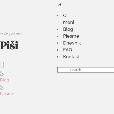
a
O
meni
Blog
11/05/2024
Pjesme
Piši
Dnevnik
FAQ
Kontakt

$
Blog
$
Pjesme