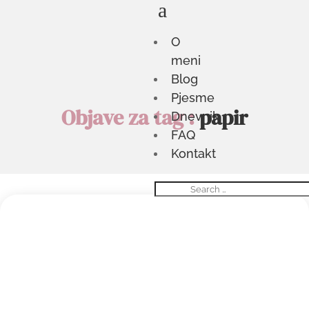
a
O
meni
Blog
Pjesme
Objave za tag :
papir
Dnevnik
FAQ
Kontakt