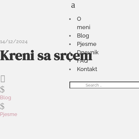
a
O
meni
Blog
14/12/2024
Pjesme
Kreni sa srcem
Dnevnik
FAQ
Kontakt

$
Blog
$
Pjesme