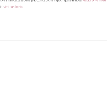
Ova stranica zaštićena je kroz hCaptcha i apliciraju se njihova
Pravila privatnosti
i
Uvjeti korištenja
.
Pronašli ste sebe u objavi?
Onda će Vam se zasigurno svidjeti
moja zbirka pjesama!
Ova zbirka osobnih priča i pjesmi stvorena je s namjerom
da prodire u naše najdublje dijelove – onu zanemarenu,