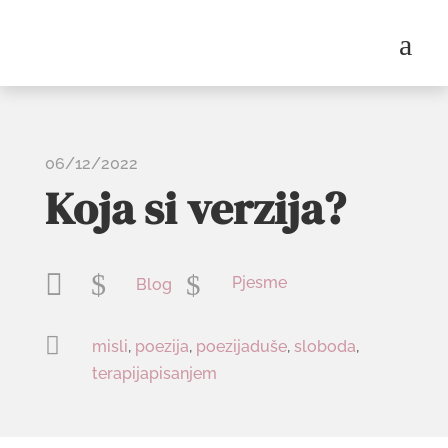
a
06/12/2022
Koja si verzija?

$
$
Pjesme
Blog

misli
,
poezija
,
poezijaduše
,
sloboda
,
terapijapisanjem