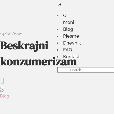
a
O
meni
Blog
14/08/2021
Pjesme
Beskrajni
Dnevnik
FAQ
konzumerizam
Kontakt

$
Blog