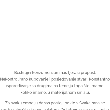
Beskrajni konzumerizam nas tjera u propast.
Nekontrolirano kupovanje i posjedovanje stvari, konstantno
uspoređivanje sa drugima na temelju toga što imamo i
koliko imamo, u materijalnom smislu.
Za svaku emociju danas postoji poklon. Svaka rana se
može zaliječiti skupim nakitom. Djetetove suze se najbolje