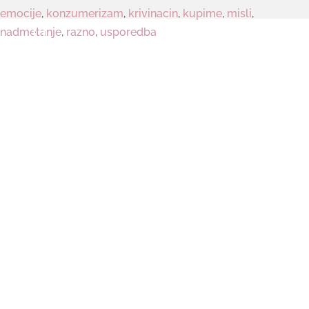
emocije
,
konzumerizam
,
krivinacin
,
kupime
,
misli
,

nadmetanje
,
razno
,
usporedba