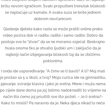
brišu novom igračkom. Svaki propušteni trenutak bliskosti
se naplaćuje uz kamate. A svaka suza se briše jednom
dobrom novčanicom.
Gledanje djeteta kako raste se može pratiti online preko
video poziva dok vi radite, radite i samo radite. Dobro da
postoje sve te ”stvari” da se ne moramo osjećat. Beskrajno
hvala onome tko je shvatio ljudski um i zaključio da je
najbolji način izbjegavanja bliskosti taj da se zbližimo
poklonima.
I onda ide uspoređivanje. ”A čime se ti baviš? A ti? Moj mali
je prošao sa 5 u školi, a tvoj? Moja curica ide na gimnastiku,
pjevanje, sviranje klavira i jako je sretna. Mene i muža nema
po cijele dane doma pa joj želimo nadoknaditi to vrijeme na
način što ćemo joj priuštiti sve što poželi. – Je li sretna?-
Kako to misliš? Pa naravno da je. Neka djeca nikad to neće