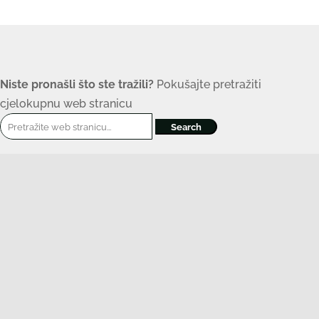
Niste pronašli što ste tražili?
Pokušajte pretražiti
cjelokupnu web stranicu
Search
for: