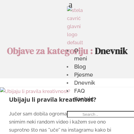
a
Objave za kategoriju :
Dnevnik
O
meni
Blog
Pjesme
Dnevnik
FAQ
Ubijaju li pravila kreativnost?
Kontakt
Jučer sam dobila ogroman nalet inspiracije da
snimim neki random video i kažem sve ono
suprotno što nas ''uče'' na instagramu kako bi